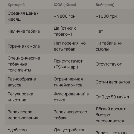
Критерий
IQOS (айкос)
Вейп (под)
Средняя цена /
~4 800 грн
~1 000 грн
месяц
Да (стики с
Наличие табака
Нет
табаком)
Нет горения, но
Ни табака, ни
Горение / смола
есть табак
смолы
Специфические
Присутствуют
табачные
Отсутствуют
(TSNA и др.)
токсиканты
Разнообразие
Ограниченная
Сотни вариантов
вкусов
линейка хитов
Регулировка
Фиксированный в
От 0 до 50 мг/мл
никотина
стике
Лёгкий аромат,
Запах после
Запах нагретого
быстро
использования
табака
рассеивается
Удобство
Два устройства,
Залил — готово