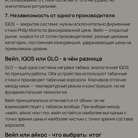
значительно ритуальнее.
7. Независимость от одного производителя
IQOS — закрытая система: нужны исключительно фирменные
стики Philip Morris по фиксированной цене. Вейп — открытый
рынок: жидкости от сотен производителей, разные ценовые
категории, постоянная конкуренция, удерживающая цены на
приемлемом уровне.
Вейп, IQOS или GLO - в чём разница
GLO — ещё одна система нагрева табака, аналогичная IQOS
по принципу работы. Оба устройства используют табачные
стики и производят табачные аэрозоли. Ключевое отличие
между ними — температурный режим и конструкция, но не
фундаментальная технология.
Вейп принципиально отличается от обоих: он не
взаимодействует с табаком вообще. При выборе между
«вейп, айкос или гло» вейп остаётся наиболее выгодным с
точки зрения цены и наиболее чистым с точки зрения состава
аэрозоля.
Вейп или айкос - что выбрать: итог