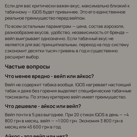
Если для вас критически важен вкус, максимально близкий к
табачному — IQOS будет привычнее. Это его единственное
реальное преимущество перед вейпом.
По всем остальным параметрам — цена, состав аэрозоля,
разнообразие вкусов, удобство, независимость от бренда —
вейп выигрывает однозначно. Если табачный вкус не
является для вас принципиальным, переход на под-систему
сэкономит десятки тысяч гривень в год и существенно
расширит выбор.
Частые вопросы
Что менее вредно - вейп или айкос?
Вейп не содержит табака вообще. IQOS нагревает настоящий
табак и даже без горения выделяет специфические табачные
токсиканты. По этому критерию вейп имеет преимущество.
Что дешевле - айкос или вейп?
Вейп почти в 5 раз выгоднее. При 20 стиках IQOS в день — ~4
800 грн в месяц, вейп — ~1 000 грн. Экономия 3 800 грн в
месяц или 45 600 грн в год.
Айкос - это вейп или нет?