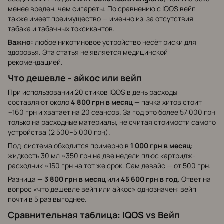
менее вреден, чем сигареты. По сравнению с IQOS вейп
также имеет преимущество — именно из-за отсутствия
табака и табачных токсикантов.
Важно:
любое никотиновое устройство несёт риски для
здоровья. Эта статья не является медицинской
рекомендацией.
Что дешевле - айкос или вейп
При использовании 20 стиков IQOS в день расходы
составляют около
4 800 грн в месяц
— пачка хитов стоит
~160 грн и хватает на 20 сеансов. За год это более 57 000 грн
только на расходные материалы, не считая стоимости самого
устройства (2 500–5 000 грн).
Под-система обходится примерно в
1 000 грн в месяц
:
жидкость 30 мл ~350 грн на две недели плюс картридж-
расходник ~150 грн на тот же срок. Сам девайс — от 500 грн.
Разница —
3 800 грн в месяц
или
45 600 грн в год
. Ответ на
вопрос «что дешевле вейп или айкос» однозначен: вейп
почти в 5 раз выгоднее.
Сравнительная таблица: IQOS vs Вейп