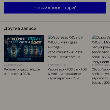
Новый комментарий
Другие записи
23 апреля 2026
4 апреля 2026
16 марта 202
Рейтинг жидкостей для
Vaporesso XROS 6 и XROS
Обзор Vapo
под-систем 2026
6 Mini - дата выхода и
Mini: регу
характеристики 2026
аэропоток -
брать в 202