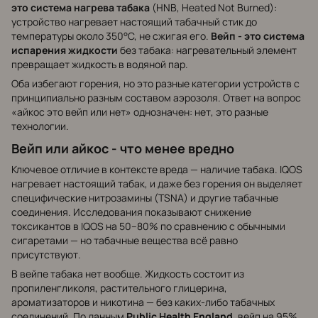
это система нагрева табака
(HNB, Heated Not Burned):
устройство нагревает настоящий табачный стик до
температуры около 350°C, не сжигая его.
Вейп - это система
испарения жидкости
без табака: нагревательный элемент
превращает жидкость в водяной пар.
Оба избегают горения, но это разные категории устройств с
принципиально разным составом аэрозоля. Ответ на вопрос
«айкос это вейп или нет» однозначен: нет, это разные
технологии.
Вейп или айкос - что менее вредно
Ключевое отличие в контексте вреда — наличие табака. IQOS
нагревает настоящий табак, и даже без горения он выделяет
специфические нитрозамины (TSNA) и другие табачные
соединения. Исследования показывают снижение
токсикантов в IQOS на 50–80% по сравнению с обычными
сигаретами — но табачные вещества всё равно
присутствуют.
В вейпе табака нет вообще. Жидкость состоит из
пропиленгликоля, растительного глицерина,
ароматизаторов и никотина — без каких-либо табачных
соединений. По данным
Public Health England
, вейп на 95%