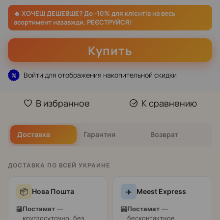
Купить
Войти
для отображения накопительной скидки
%
В избранное
К сравнению
Доставка
Гарантия
Возврат
ДОСТАВКА ПО ВСЕЙ УКРАИНЕ
📦
✈️
Нова Пошта
Meest Express
Постамат
—
Постамат
—
🏧
🏧
круглосуточно, без
бесконтактное