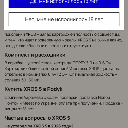
Да, мне исполнилось 18 лет
главном.
Кому XROS 5 подойдет лучше всего
Нет, мне не исполнилось 18 лет
Тем, кто заряжает подик дома каждый вечер и не нуждается в
пятидневной автономности. Тем, кто переходит со старших
поколений XROS – запас картриджей полностью совместим.
И тем, кто ищет проверенную модель: XROS 5 на рынке давно,
все детские болезни известны и отсутствуют.
Комплект и расходники
В коробке – устройство и картридж COREX 3.0 на 0.6 Ом.
Картриджи общие со всей серией
Vaporesso XROS
, доступны
отдельно в номиналах 0.4–1.2 Ом. Оптимальная жидкость –
солевая 30–50 мг.
Купить XROS 5 в Podyk
Оригинал Vaporesso с кодом проверки, доставка Новой
Почтой и Meest по Украине, оплата при получении. Продажа –
лицам от 18 лет.
Частые вопросы о XROS 5
Не устарел ли XROS 5 в 2026 году?