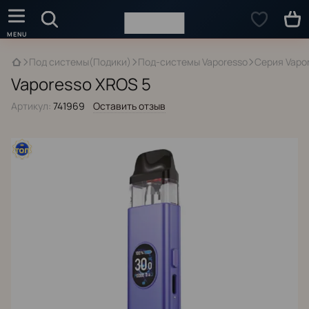
Под системы(Подики)
Под-системы Vaporesso
Серия Vapo
Vaporesso XROS 5
Артикул:
741969
Оставить отзыв