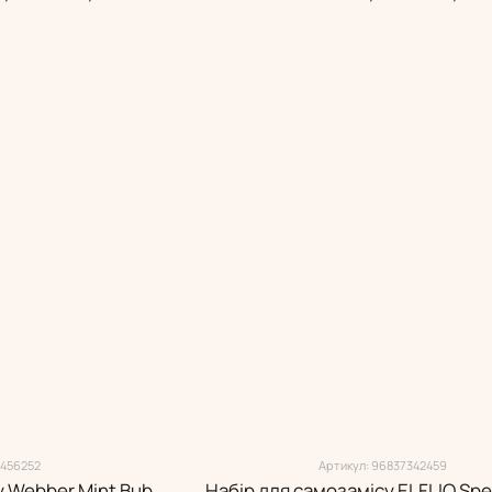
 456252
Артикул: 96837342459
Набір для самозамісу Webber Mint Bubble Gum 15 мл (5.0%)