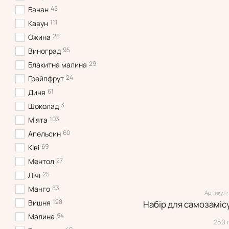
45
Банан
111
Кавун
28
Ожина
95
Виноград
29
Блакитна малина
24
Грейпфрут
61
Диня
3
Шоколад
103
М'ята
60
Апельсин
69
Ківі
27
Ментол
25
Лічі
83
Манго
Артикул:
128
Вишня
94
Малина
250 