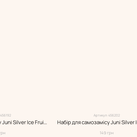
 456192
Артикул: 456202
Набір для самозамісу Juni Silver Ice Fruit Gum 30 мл (5.0%)
грн
149 грн