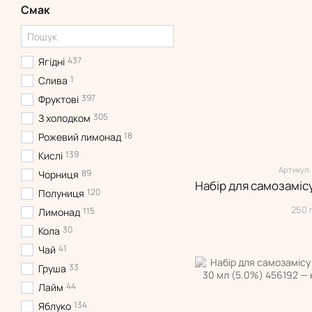
Смак
437
Ягідні
1
Слива
397
Фруктові
305
З холодком
18
Рожевий лимонад
139
Кислі
Артикул:
89
Чорниця
120
Полуниця
250 
115
Лимонад
30
Кола
41
Чай
33
Груша
44
Лайм
134
Яблуко