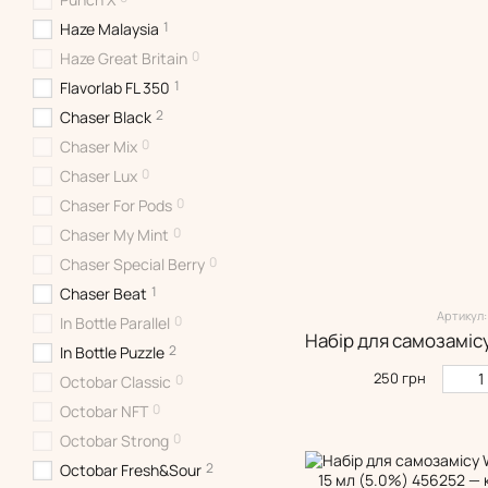
1
Haze Malaysia
0
Haze Great Britain
1
Flavorlab FL 350
2
Chaser Black
0
Chaser Mix
0
Chaser Lux
0
Chaser For Pods
0
Chaser My Mint
0
Chaser Special Berry
1
Chaser Beat
Артикул:
0
In Bottle Parallel
2
In Bottle Puzzle
250 грн
0
Octobar Classic
0
Octobar NFT
0
Octobar Strong
2
Octobar Fresh&Sour