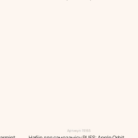
Артикул: 19165
Набір для самозамісу ELFLIQ Spearmint 30 мл
Набір для самозамісу PUFS: Apple Orbit 15 мл