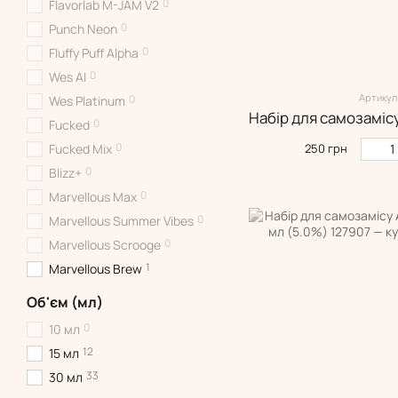
0
Flavorlab M-JAM V2
0
Punch Neon
0
Fluffy Puff Alpha
0
Wes AI
Артикул:
0
Wes Platinum
0
Fucked
0
250 грн
Fucked Mix
0
Blizz+
0
Marvellous Max
0
Marvellous Summer Vibes
0
Marvellous Scrooge
1
Marvellous Brew
Об'єм (мл)
0
10 мл
12
15 мл
33
30 мл