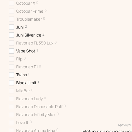
0
Octobar X
0
Octobar Prime
0
Troublemaker
2
Juni
2
Juni Silver Ice
0
Flavorlab FL 350 Lux
1
Vape Shot
0
Flip
0
Flavorlab P1
1
Twins
1
Black Limit
0
Mix Bar
0
Flavorlab Lady
0
Flavorlab Disposable Puff
0
Flavorlab Infinity Max
0
Love It
Артикул:
0
Flavorlab Aroma Max