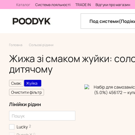
Перейти до основного контенту
Каталог
Система лояльності
TRADE IN
Відгуки про магазин
Калькулятор самозамісу
Под системи(Подік
Головна
Сольові рідини
Жижа зі смаком жуйки: соло
дитячому
Смак:
Жуйка
Очистити фільтр
Лінійки рідин
2
Lucky
0
Punch X