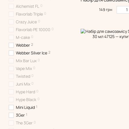
0
Alchemist FL
149 грн
0
Flavorlab Triple
0
Crazy Juice
0
Flavorlab PE 10000
0
M-cake
2
Webber
2
Webber Silver Ice
0
Mix Bar Lux
0
Vape Mix
0
Twisted
0
Juni Mix
0
Hype Hard
0
Hype Black
1
Mini Liquid
1
3Ger
0
The 3Ger