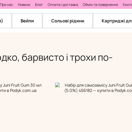
Про нас
Новини
Блог
Оплата і доставка
Обмін та повернення
Конт
и)
Вейпи
Сольові рідини
Картриджі дл
дко, барвисто і трохи по-