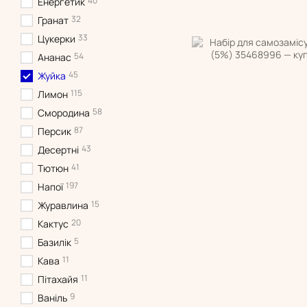
40
Енергетик
32
Гранат
33
Цукерки
54
Ананас
45
Жуйка
115
Лимон
58
Смородина
87
Персик
43
Десертні
41
Тютюн
197
Напої
15
Журавлина
20
Кактус
5
Базилік
11
Кава
11
Пітахайя
9
Ваніль