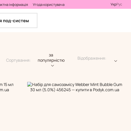
Укр
Рус
актна інформація
Угода користувача
я под-систем
за
Відображення:
Сортування:
популярністю