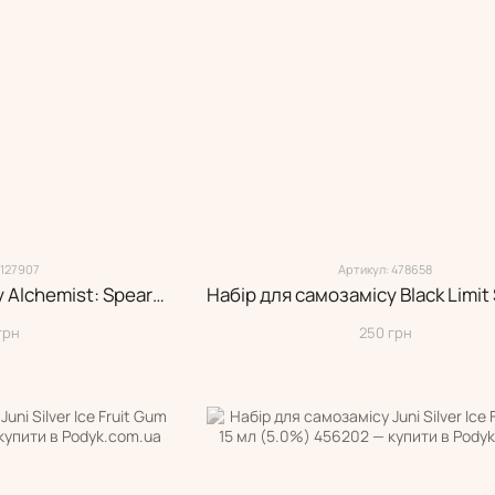
 127907
Артикул: 478658
Набір для самозамісу Alchemist: Spearmint 30 мл (5.0%)
грн
250 грн