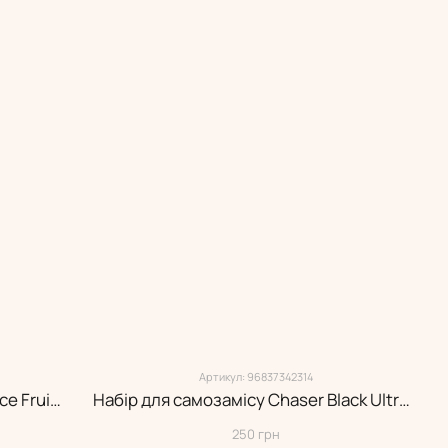
Артикул: 96837342314
Набір для самозамісу Juni Silver Ice Fruit Gum 15 мл (5.0%)
Набір для самозамісу Chaser Black Ultra: Blueberry Gum Limited 30 мл (5.0%)
250 грн