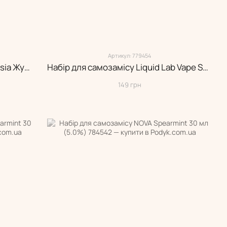
Артикул: 779454
Набір для самозамісу Haze Malaysia Жуйка 30 мл
Набір для самозамісу Liquid Lab Vape Shot: Bubblegum 15 мл (5.0%)
149 грн