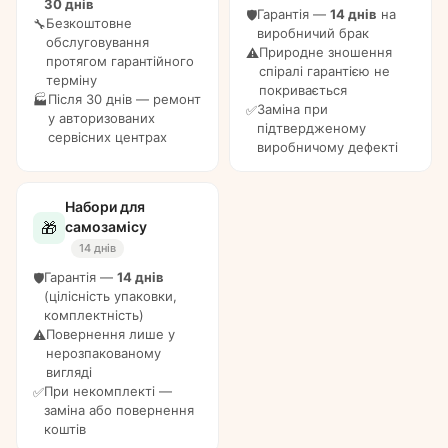
30 днів
Гарантія —
14 днів
на
🛡️
Безкоштовне
🔧
виробничий брак
обслуговування
Природне зношення
⚠️
протягом гарантійного
спіралі гарантією не
терміну
покривається
Після 30 днів — ремонт
🏭
Заміна при
✅
у авторизованих
підтвердженому
сервісних центрах
виробничому дефекті
Набори для
🎁
самозамісу
14 днів
Гарантія —
14 днів
🛡️
(цілісність упаковки,
комплектність)
Повернення лише у
⚠️
нерозпакованому
вигляді
При некомплекті —
✅
заміна або повернення
коштів