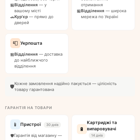
Відділення
— у
отримання
🏪
вашому місті
Відділення
— широка
🏪
Кур'єр
— прямо до
мережа по Україні
🚗
дверей
📮
Укрпошта
Відділення
— доставка
🏪
до найближчого
відділення
Кожне замовлення надійно пакується — цілісність
🛡️
товару гарантована
ГАРАНТІЯ НА ТОВАРИ
Картриджі та
📱
Пристрої
30 днів
🔋
випаровувачі
Гарантія від магазину —
🛡️
14 днів