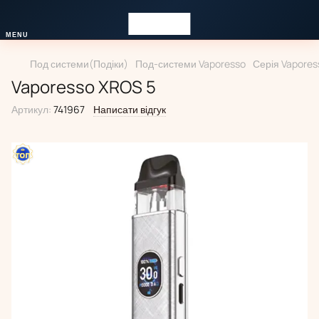
Под системи(Подіки)
Под-системи Vaporesso
Серія Vapore
Vaporesso XROS 5
Артикул:
741967
Написати відгук