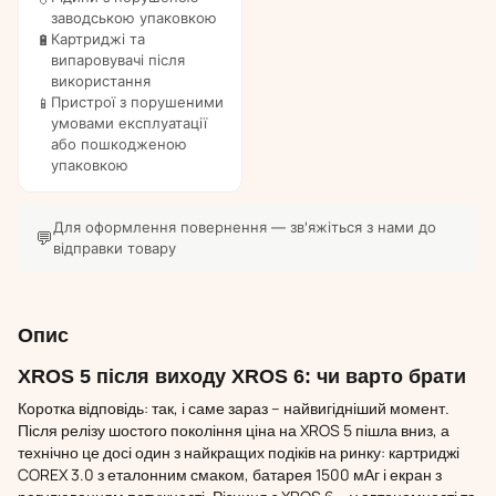
заводською упаковкою
Картриджі та
🔋
випаровувачі після
використання
Пристрої з порушеними
📱
умовами експлуатації
або пошкодженою
упаковкою
Для оформлення повернення — зв'яжіться з нами до
💬
відправки товару
Опис
XROS 5 після виходу XROS 6: чи варто брати
Коротка відповідь: так, і саме зараз – найвигідніший момент.
Після релізу шостого покоління ціна на XROS 5 пішла вниз, а
технічно це досі один з найкращих подіків на ринку: картриджі
COREX 3.0 з еталонним смаком, батарея 1500 мАг і екран з