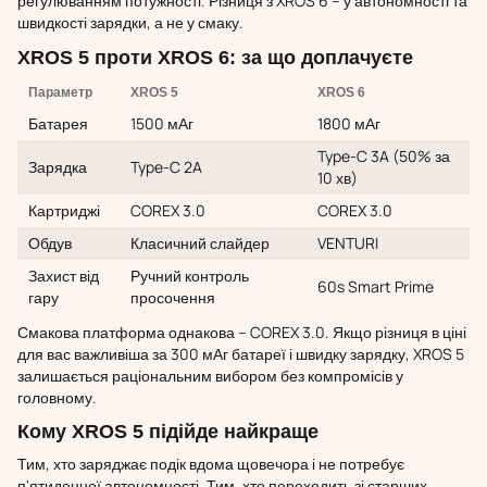
регулюванням потужності. Різниця з XROS 6 – у автономності та
швидкості зарядки, а не у смаку.
XROS 5 проти XROS 6: за що доплачуєте
Параметр
XROS 5
XROS 6
Батарея
1500 мАг
1800 мАг
Type-C 3A (50% за
Зарядка
Type-C 2A
10 хв)
Картриджі
COREX 3.0
COREX 3.0
Обдув
Класичний слайдер
VENTURI
Захист від
Ручний контроль
60s Smart Prime
гару
просочення
Смакова платформа однакова – COREX 3.0. Якщо різниця в ціні
для вас важливіша за 300 мАг батареї і швидку зарядку, XROS 5
залишається раціональним вибором без компромісів у
головному.
Кому XROS 5 підійде найкраще
Тим, хто заряджає подік вдома щовечора і не потребує
п'ятиденної автономності. Тим, хто переходить зі старших