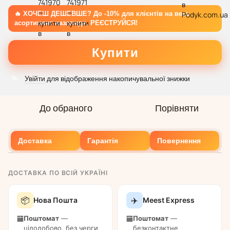
Купити
Увійти
для відображення накопичувальної знижки
%
До обраного
Порівняти
Доставка
Гарантія
Повернення
ДОСТАВКА ПО ВСІЙ УКРАЇНІ
📦
✈️
Нова Пошта
Meest Express
Поштомат
—
Поштомат
—
🏧
🏧
цілодобово, без черги
безконтактне