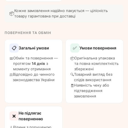
Кожне замовлення надійно пакується — цілісність
📦
товару гарантована при доставці
ПОВЕРНЕННЯ ТА ОБМІН
📋
✅
Загальні умови
Умови повернення
Обмін та повернення —
Оригінальна упаковка
📅
📦
протягом
14 днів
з
та повна комплектність
моменту отримання
збережені
Відповідно до чинного
Товарний вигляд без
⚖️
🔍
законодавства України
слідів використання
Наявність чеку або
🧾
підтвердження
замовлення
Не підлягає
❌
поверненню
Рідини з порушеною
💧