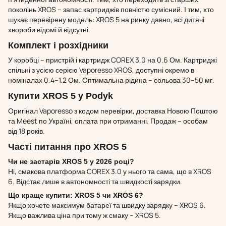
поколінь XROS – запас картриджів повністю сумісний. І тим, хто
шукає перевірену модель: XROS 5 на ринку давно, всі дитячі
хвороби відомі й відсутні.
Комплект і розхідники
У коробці – пристрій і картридж COREX 3.0 на 0.6 Ом. Картриджі
спільні з усією серією
Vaporesso XROS
, доступні окремо в
номіналах 0.4–1.2 Ом. Оптимальна рідина – сольова 30–50 мг.
Купити XROS 5 у Podyk
Оригінал Vaporesso з кодом перевірки, доставка Новою Поштою
та Meest по Україні, оплата при отриманні. Продаж – особам
від 18 років.
Часті питання про XROS 5
Чи не застарів XROS 5 у 2026 році?
Ні, смакова платформа COREX 3.0 у нього та сама, що в XROS
6. Відстає лише в автономності та швидкості зарядки.
Що краще купити: XROS 5 чи XROS 6?
Якщо хочете максимум батареї та швидку зарядку – XROS 6.
Якщо важлива ціна при тому ж смаку – XROS 5.