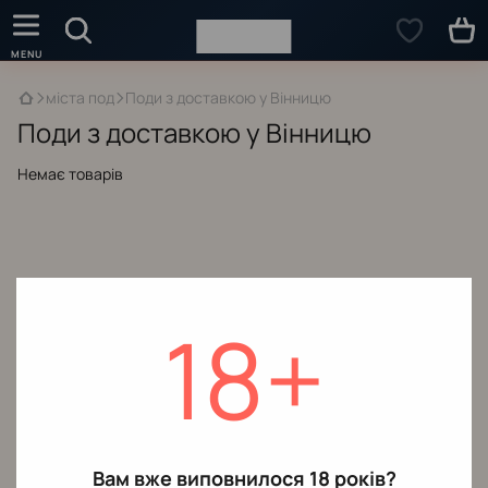
міста под
Поди з доставкою у Вінницю
Поди з доставкою у Вінницю
Немає товарів
18+
Вам вже виповнилося 18 років?