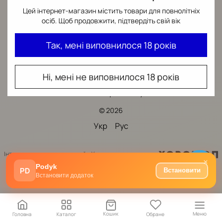
Цей інтернет-магазин містить товари для повнолітніх
осіб. Щоб продовжити, підтвердіть свій вік
Так, мені виповнилося 18 років
073-387-76-72
Ні, мені не виповнилося 18 років
Контактна інформація
Повна версія сайту
© 2026
Укр
Рус
Інтернет-магазин створений з Хорошоп
×
Podyk
PD
Встановити
Встановити додаток
Кошик
Меню
Головна
Каталог
Обране