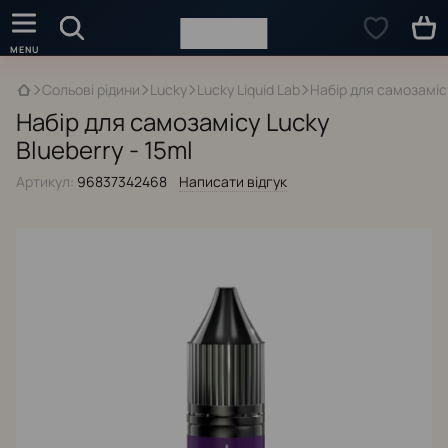
Сольові рідини
Lucky
Lucky Liquid Lab
Набір для самозамісу
Набір для самозамісу Lucky
Blueberry - 15ml
Артикул:
96837342468
Написати відгук