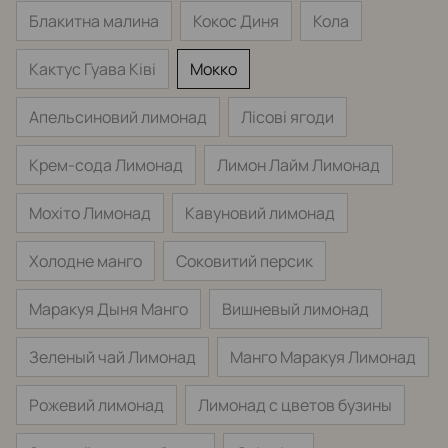
Блакитна малина
Кокос Диня
Кола
Кактус Гуава Ківі
Мокко
Апельсиновий лимонад
Лісові ягоди
Крем-сода Лимонад
Лимон Лайм Лимонад
Мохіто Лимонад
Кавуновий лимонад
Холодне манго
Соковитий персик
Маракуя Дыня Манго
Вишневый лимонад
Зеленый чай Лимонад
Манго Маракуя Лимонад
Рожевий лимонад
Лимонад с цветов бузины