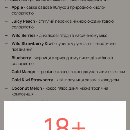
Apple
- свіже садове яблуко з природною кисло-
солодкістю
Juicy Peach
- стиглий персик з ніжною оксамитовою
солодкістю
Wild Berries
- дикі лісові ягоди в насиченому міксі
Wild Strawberry Kiwi
- суниця у дуеті з ківі, екзотичне
поєднання
Blueberry
- чорниця у природному вигляді з ягідною
солодкістю
Cold Mango
- тропічне манго з охолоджувальним ефектом
Cold Kiwi Strawberry
- ківі і полуниця разом з холодком
Coconut Melon
- кокос плюс диня, ніжна тропічна
композиція
Cactus Guava Kiwi
- триплет з кактуса, гуави і ківі,
екзотика у концентраті
18+
Mango Passion Fruit
- манго з маракуйєю, тропічний
фруктовий мікс