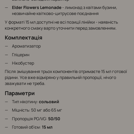
Elder Flowers Lemonade
- лимонад з квітами бузини,
незвичайне квітково-цитрусове поєднання
У форматі 15 мл доступні не всі позиції лінійки - наявність
конкретного смаку варто уточнити перед замовленням.
Комплектація
Ароматизатор
Гліцерин
Нікобустер
Після змішування трьох компонентів отримаєте 15 мл готової
рідини. Усе вже відміряно у правильній пропорції, нічого
зважувати не треба.
Параметри
Тип нікотину:
сольовий
Міцність: 50 мг або 65 мг
Пропорція PG/VG:
50/50
Готовий об'єм:
15 мл