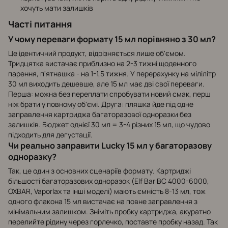
хочуть мати залишків
Часті питання
У чому переваги формату 15 мл порівняно з 30 мл?
Це ідентичний продукт, відрізняється лише об'ємом.
Тридцятка вистачає приблизно на 2-3 тижні щоденного
парення, п'ятнашка - на 1-1,5 тижня. У перерахунку на мілілітр
30 мл виходить дешевше, але 15 мл має дві свої переваги.
Перша: можна без переплати спробувати новий смак, перш
ніж брати у повному об'ємі. Друга: пляшка йде під одне
заправлення картриджа багаторазової одноразки без
залишків. Бюджет однієї 30 мл = 3-4 різних 15 мл, що чудово
підходить для дегустації.
Чи реально заправити Lucky 15 мл у багаторазову
одноразку?
Так, це один з основних сценаріїв формату. Картриджі
більшості багаторазових одноразок (Elf Bar BC 4000-6000,
OXBAR, Vaporlax та інші моделі) мають ємність 8-13 мл, тож
одного флакона 15 мл вистачає на повне заправлення з
мінімальним залишком. Зніміть пробку картриджа, акуратно
перелийте рідину через горлечко, поставте пробку назад. Так