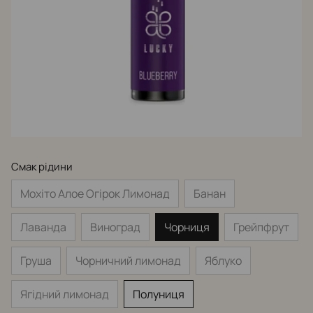
Смак рідини
Мохіто Алое Огірок Лимонад
Банан
Лаванда
Виноград
Чорниця
Грейпфрут
Груша
Чорничний лимонад
Яблуко
Ягідний лимонад
Полуниця