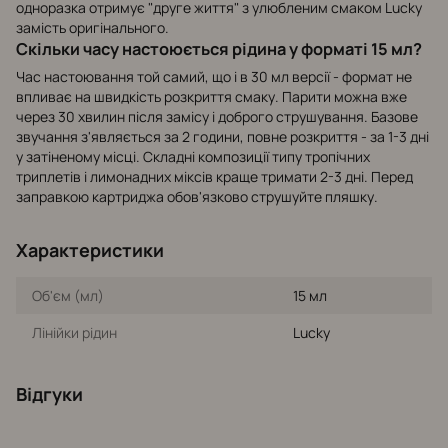
одноразка отримує "друге життя" з улюбленим смаком Lucky
замість оригінального.
Скільки часу настоюється рідина у форматі 15 мл?
Час настоювання той самий, що і в 30 мл версії - формат не
впливає на швидкість розкриття смаку. Парити можна вже
через 30 хвилин після замісу і доброго струшування. Базове
звучання з'являється за 2 години, повне розкриття - за 1-3 дні
у затіненому місці. Складні композиції типу тропічних
триплетів і лимонадних міксів краще тримати 2-3 дні. Перед
заправкою картриджа обов'язково струшуйте пляшку.
Характеристики
Об'єм (мл)
15 мл
Лінійки рідин
Lucky
Відгуки