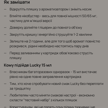
Як замішати
Відкрутіть пляшку з ароматизатором і зніміть носик
Влийте нікобустер - весь для повної міцності 50/65 мг,
частину для м'якшої версії
Доверху долийте гліцерин до повного об'єму
Закрутіть кришку і енергійно струшуйте 1-2 хвилини
Залиште на 2 години, але для того щоб аромат повністю
розкрився, рідині необхідно настоятись пару днів
Перед заливанням у картридж обов'язково струсіть
пляшку
Кому підійде Lucky 15 мл
Власникам багаторазових одноразок - 15 мл вистачає
рівно на одне повне заправлення картриджа
Тим, хто хоче спробувати новий смак Lucky без переплати
за тридцятку
Любителям часто міняти смакові настрої - економно
скласти "тестовий набір" з кількох пляшок
Користувачам, які не парять одну рідину тижнями і не