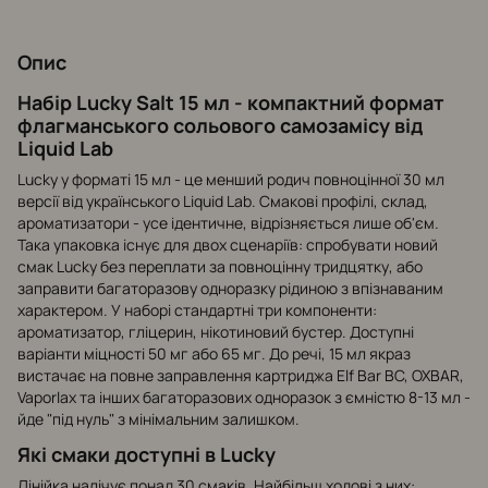
Опис
Набір Lucky Salt 15 мл - компактний формат
флагманського сольового самозамісу від
Liquid Lab
Lucky у форматі 15 мл - це менший родич повноцінної 30 мл
версії від українського Liquid Lab. Смакові профілі, склад,
ароматизатори - усе ідентичне, відрізняється лише об'єм.
Така упаковка існує для двох сценаріїв: спробувати новий
смак Lucky без переплати за повноцінну тридцятку, або
заправити багаторазову одноразку рідиною з впізнаваним
характером. У наборі стандартні три компоненти:
ароматизатор, гліцерин, нікотиновий бустер. Доступні
варіанти міцності 50 мг або 65 мг. До речі, 15 мл якраз
вистачає на повне заправлення картриджа Elf Bar BC, OXBAR,
Vaporlax та інших багаторазових одноразок з ємністю 8-13 мл -
йде "під нуль" з мінімальним залишком.
Які смаки доступні в Lucky
Лінійка налічує понад 30 смаків. Найбільш ходові з них: