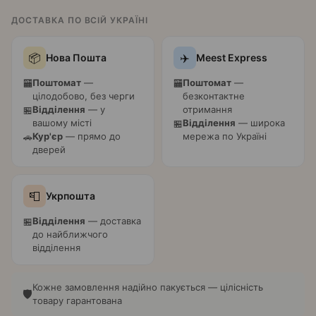
ДОСТАВКА ПО ВСІЙ УКРАЇНІ
📦
✈️
Нова Пошта
Meest Express
Поштомат
—
Поштомат
—
🏧
🏧
цілодобово, без черги
безконтактне
Відділення
— у
отримання
🏪
вашому місті
Відділення
— широка
🏪
Кур'єр
— прямо до
мережа по Україні
🚗
дверей
📮
Укрпошта
Відділення
— доставка
🏪
до найближчого
відділення
Кожне замовлення надійно пакується — цілісність
🛡️
товару гарантована