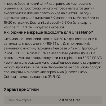
- просто берете новий цілий картридж. Це компромісне
рішення між простотою (нічого не треба налаштовувати) і
екологічністю (більше пластику йде на сміття). На один
картридж зазвичай вистачає 5-7 заправлень або приблизно
15-20 мл рідини. Доступні дві версії - 0,8 Ом (стандарт у
комплекті) і 1,0 Ом (купується окремо).
Які рідини найкраще підходять для Ursa Nano?
Оптимально - сольовий нікотин 30-50 мг для класичної MTL-
затяжки, для досвідчених - 50-65 мг. Для прихильників
звичайного нікотину підходять free base 6-12 мг. Пропорція
PG/VG - 50/50, можна 60/40 з невеликим ухилом до VG. Не
рекомендується використовувати тонкі рідини на 30/70 PG/VG
- вони занадто рідкі для конструкції одноразового картриджа і
можуть протікати. Для Ursa Nano найкраще працюють солодкі
сольові рідини українських виробників (Chaser, Lucky,
Octobar) і смаки одноразок (ELFLIQ).
Характеристики
Серії пристроїв
Lost Vape Ursa