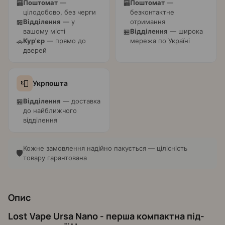
Поштомат
—
Поштомат
—
🏧
🏧
цілодобово, без черги
безконтактне
Відділення
— у
отримання
🏪
вашому місті
Відділення
— широка
🏪
Кур'єр
— прямо до
мережа по Україні
🚗
дверей
📮
Укрпошта
Відділення
— доставка
🏪
до найближчого
відділення
Кожне замовлення надійно пакується — цілісність
🛡️
товару гарантована
Опис
Lost Vape Ursa Nano - перша компактна під-