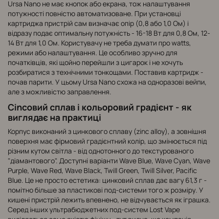
Ursa Nano не має кнопок або екрана, тож налаштування
потужності повністю автоматизоване. При установці
картриджа пристрій сам визначає опір (0,8 або 1,0 Ом) і
відразу подає оптимальну потужність - 16-18 Вт для 0,8 Ом, 12-
14 Вт для 1,0 Ом. Користувачу не треба думати про watts,
режими або налаштування. Це особливо зручно для
початківців, які щойно перейшли з цигарок і не хочуть
розбиратися з технічними тонкощами. Поставив картридж -
почав парити. У цьому Ursa Nano схожа на одноразові вейпи,
але з можливістю заправлення.
Cincовий сплав і кольоровий градієнт - як
виглядає на практиці
Корпус виконаний з цинкового сплаву (zinc alloy), а зовнішня
поверхня має фірмовий градієнтний колір, що змінюється під
різним кутом світла - від однотонного до текстурованого
"діамантового". Доступні варіанти Wave Blue, Wave Cyan, Wave
Purple, Wave Red, Wave Black, Twill Green, Twill Silver, Pacific
Blue. Це не просто естетика: цинковий сплав дає вагу 61,3 г -
помітно більше за пластикові под-системи того ж розміру. У
кишені пристрій лежить впевнено, не відчувається як іграшка.
Серед інших ультрабюджетних под-систем Lost Vape