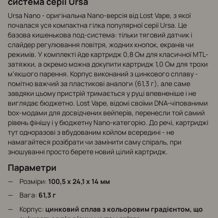
система серії Ursa
Ursa Nano - оригінальна Nano-версія від Lost Vape, з якої
почалася уся компактна гілка популярної серії Ursa. Це
базова кишенькова под-система: тільки тяговий датчик і
слайдер регулювання повітря, жодних кнопок, екранів чи
режимів. У комплекті йде картридж 0,8 Ом для класичної MTL-
затяжки, а окремо можна докупити картридж 1,0 Ом для трохи
м'якшого парення. Корпус виконаний з цинкового сплаву -
помітно важчий за пластикові аналоги (61,3 г), але саме
завдяки цьому пристрій тримається у руці впевненіше і не
виглядає бюджетно. Lost Vape, відомі своїми DNA-чіпованими
box-модами для досвідчених вейперів, перенесли той самий
рівень фінішу і у бюджетну Nano-категорію. До речі, картриджі
тут одноразові з вбудованим койлом всередині - не
намагайтеся розібрати чи замінити саму спіраль, при
зношуванні просто берете новий цілий картридж.
Параметри
Розміри:
100,5 x 24,1 x 14 мм
Вага:
61,3 г
Корпус:
цинковий сплав з кольоровим градієнтом, що