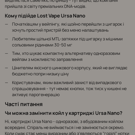
виділяється саме якістю фінішу - тут видно, що компанія
прийшла зі світу преміальних DNA-модів.
Кому підійде Lost Vape Ursa Nano
Початківцям у вейпінгу, які щойно перейшли з цигарок і
хочуть простий пристрій без меню налаштувань
Любителям щільної MTL-затяжки під цигарку з міцними
сольовими рідинами 30-50 мг
Тим, хто шукає компактну альтернативу одноразовим
вейпам з можливістю заправлення
Цінителям якісного цинкового корпусу, який не виглядає
бюджетно попри низьку ціну
Користувачам, яким важливий захист від випадкового
спрацьовування - тут немає кнопки, тож тиск у кишені не
активує парогенерацію
Часті питання
Чи можна замінити койл у картриджі Ursa Nano?
Ні, картриджі Ursa Nano - одноразові, з вбудованим койлом
всередині. Спіраль не виймається і не замінюється окремо.
Коли смак стає менш виразним або з'являються "горілі" нотки