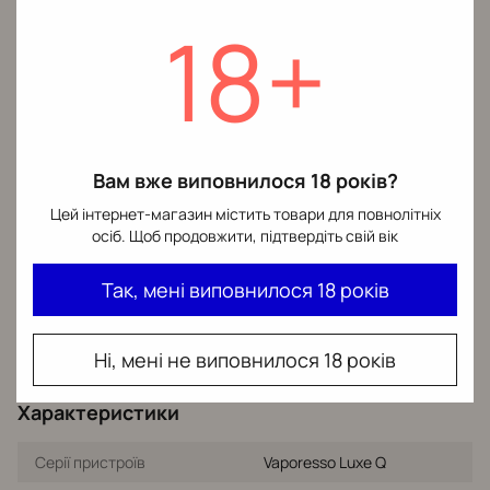
цілодобово, без черги
безконтактне
18+
Відділення
— у
отримання
🏪
вашому місті
Відділення
— широка
🏪
Кур'єр
— прямо до
мережа по Україні
🚗
дверей
📮
Укрпошта
Вам вже виповнилося 18 років?
Відділення
— доставка
🏪
Цей інтернет-магазин містить товари для повнолітніх
до найближчого
осіб. Щоб продовжити, підтвердіть свій вік
відділення
Так, мені виповнилося 18 років
Кожне замовлення надійно пакується — цілісність
🛡️
товару гарантована
Ні, мені не виповнилося 18 років
Характеристики
Серії пристроїв
Vaporesso Luxe Q