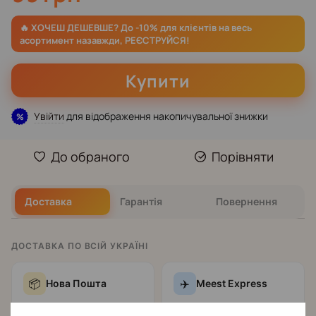
Купити
Увійти
для відображення накопичувальної знижки
%
До обраного
Порівняти
Доставка
Гарантія
Повернення
ДОСТАВКА ПО ВСІЙ УКРАЇНІ
📦
✈️
Нова Пошта
Meest Express
Поштомат
—
Поштомат
—
🏧
🏧