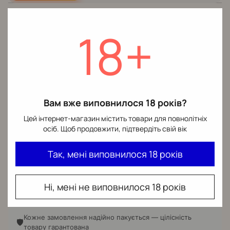
ДОСТАВКА ПО ВСІЙ УКРАЇНІ
18+
📦
✈️
Нова Пошта
Meest Express
Поштомат
—
Поштомат
—
🏧
🏧
цілодобово, без черги
безконтактне
Відділення
— у
отримання
🏪
вашому місті
Відділення
— широка
🏪
Вам вже виповнилося 18 років?
Кур'єр
— прямо до
мережа по Україні
🚗
дверей
Цей інтернет-магазин містить товари для повнолітніх
осіб. Щоб продовжити, підтвердіть свій вік
📮
Укрпошта
Так, мені виповнилося 18 років
Відділення
— доставка
🏪
до найближчого
Ні, мені не виповнилося 18 років
відділення
Кожне замовлення надійно пакується — цілісність
🛡️
товару гарантована