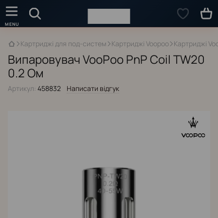
Картриджі для под-систем
Картриджі Voopoo
Картриджі Vo
Випаровувач VooPoo PnP Coil TW20
0.2 Ом
Артикул:
458832
Написати відгук