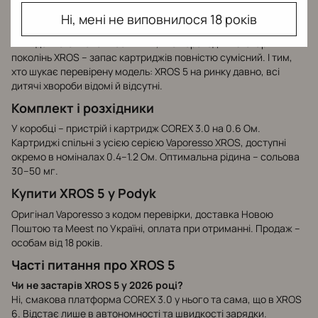
Кому XROS 5 підійде найкраще
Ні, мені не виповнилося 18 років
Тим, хто заряджає подік вдома щовечора і не потребує
п'ятиденної автономності. Тим, хто переходить зі старших
поколінь XROS – запас картриджів повністю сумісний. І тим,
хто шукає перевірену модель: XROS 5 на ринку давно, всі
дитячі хвороби відомі й відсутні.
Комплект і розхідники
У коробці – пристрій і картридж COREX 3.0 на 0.6 Ом.
Картриджі спільні з усією серією
Vaporesso XROS
, доступні
окремо в номіналах 0.4–1.2 Ом. Оптимальна рідина – сольова
30–50 мг.
Купити XROS 5 у Podyk
Оригінал Vaporesso з кодом перевірки, доставка Новою
Поштою та Meest по Україні, оплата при отриманні. Продаж –
особам від 18 років.
Часті питання про XROS 5
Чи не застарів XROS 5 у 2026 році?
Ні, смакова платформа COREX 3.0 у нього та сама, що в XROS
6. Відстає лише в автономності та швидкості зарядки.