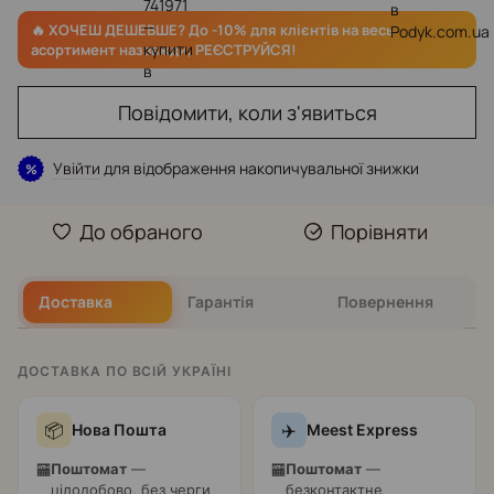
Повідомити, коли з'явиться
Увійти
для відображення накопичувальної знижки
%
До обраного
Порівняти
Доставка
Гарантія
Повернення
ДОСТАВКА ПО ВСІЙ УКРАЇНІ
📦
✈️
Нова Пошта
Meest Express
Поштомат
—
Поштомат
—
🏧
🏧
цілодобово, без черги
безконтактне