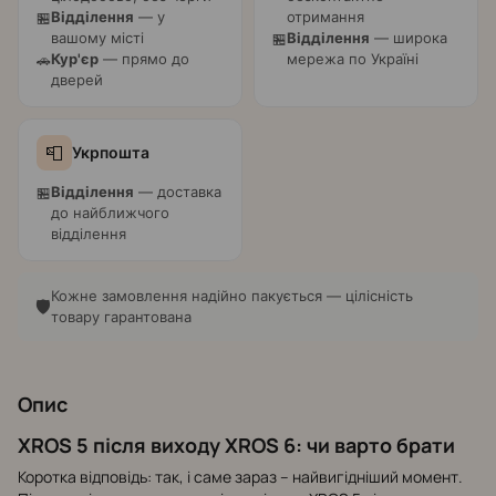
Відділення
— у
отримання
🏪
вашому місті
Відділення
— широка
🏪
Кур'єр
— прямо до
мережа по Україні
🚗
дверей
📮
Укрпошта
Відділення
— доставка
🏪
до найближчого
відділення
Кожне замовлення надійно пакується — цілісність
🛡️
товару гарантована
Опис
XROS 5 після виходу XROS 6: чи варто брати
Коротка відповідь: так, і саме зараз – найвигідніший момент.