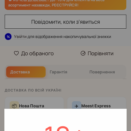
Повідомити, коли з'явиться
Увійти
для відображення накопичувальної знижки
%
До обраного
Порівняти
Доставка
Гарантія
Повернення
ДОСТАВКА ПО ВСІЙ УКРАЇНІ
📦
✈️
Нова Пошта
Meest Express
Поштомат
—
Поштомат
—
🏧
🏧
цілодобово, без черги
безконтактне
Відділення
— у
отримання
🏪