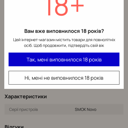
18+
вашому місті
Відділення
— широка
🏪
Кур'єр
— прямо до
мережа по Україні
🚗
дверей
Вам вже виповнилося 18 років?
📮
Укрпошта
Цей інтернет-магазин містить товари для повнолітніх
Відділення
— доставка
🏪
осіб. Щоб продовжити, підтвердіть свій вік
до найближчого
відділення
Так, мені виповнилося 18 років
Кожне замовлення надійно пакується — цілісність
🛡️
товару гарантована
Ні, мені не виповнилося 18 років
Характеристики
Серії пристроїв
SMOK Novo
Відгуки