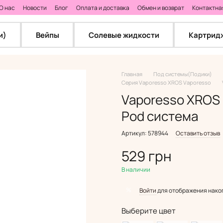
О нас
Новости
Блог
Оплата и доставка
Обмен и возврат
Контактна
и)
Вейпы
Солевые жидкости
Картридж
Главная
Под системы(Подики)
Серия Vaporesso XROS Vaporesso
Vaporesso XROS 
Pod система
Артикул: 578944
Оставить отзыв
529 грн
В наличии
%
Войти
для отображения нако
Выберите цвет