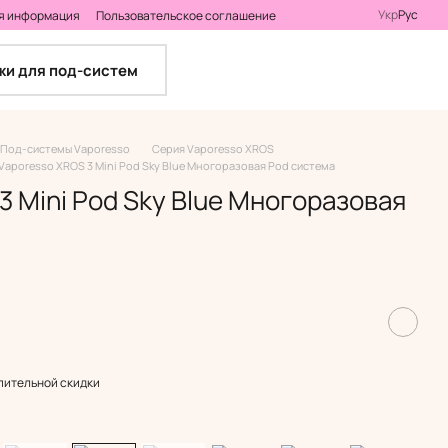
Укр
Рус
я информация
Пользовательское соглашение
и для под-систем
Под-системы Vaporesso
Серия Vaporesso XROS
Vaporesso XROS 3 Mini Pod Sky Blue Многоразовая Pod система
3 Mini Pod Sky Blue Многоразовая
пительной скидки