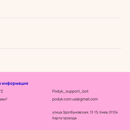
я информация
72
Podyk_support_bot
podyk.com.ua@gmail.com
вам?
улица Здолбуновская, 13-15, Киев, 01104
Карта проезда