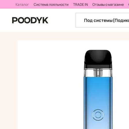
Перейти к основному контенту
Каталог
Система лояльности
TRADE IN
Отзывы о магазине
Калькулятор самозамеса
Под системы(Подик