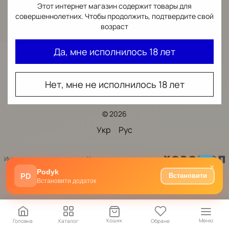
Этот интернет магазин содержит товары для
совершеннолетних. Чтобы продолжить, подтвердите свой
возраст
Да, мне исполнилось 18 лет
073-387-76-72
Контактная информация
Нет, мне не исполнилось 18 лет
Полная версия сайта
© 2026
Укр
Рус
Интернет-магазин создан с Хорошоп
×
Podyk
PD
Встановити
Встановити додаток
Кошик
Меню
Головна
Каталог
Обране