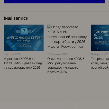
Інші записи
4 квітня 2026
16 березня 2026
16 березня 2
Vaporesso XROS 6 та
Огляд Vaporesso XROS 5
Топ рідин д
XROS 6 Mini - дата виходу
Mini: регульований
кращі жижі 
та характеристики 2026
аерофлоу - чи варто
повний рейт
брати у 2026