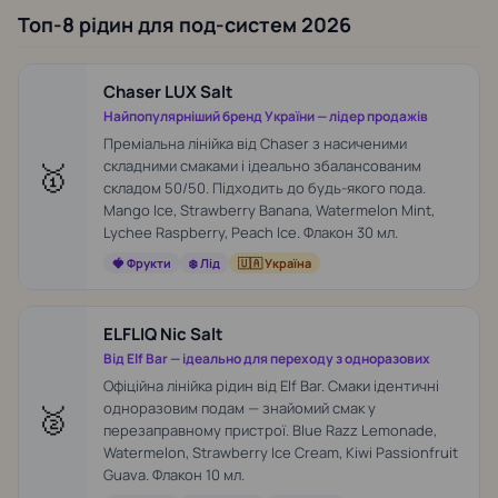
Топ-8 рідин для под-систем 2026
Chaser LUX Salt
Найпопулярніший бренд України — лідер продажів
Преміальна лінійка від Chaser з насиченими
🥇
складними смаками і ідеально збалансованим
складом 50/50. Підходить до будь-якого пода.
Mango Ice, Strawberry Banana, Watermelon Mint,
Lychee Raspberry, Peach Ice. Флакон 30 мл.
🍓 Фрукти
❄️ Лід
🇺🇦 Україна
ELFLIQ Nic Salt
Від Elf Bar — ідеально для переходу з одноразових
Офіційна лінійка рідин від Elf Bar. Смаки ідентичні
🥈
одноразовим подам — знайомий смак у
перезаправному пристрої. Blue Razz Lemonade,
Watermelon, Strawberry Ice Cream, Kiwi Passionfruit
Guava. Флакон 10 мл.