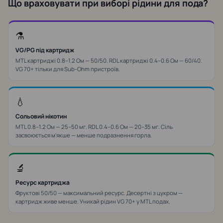
Що враховувати при виборі рідини для пода?
⚗️
VG/PG під картридж
MTL картриджі 0.8–1.2 Ом — 50/50. RDL картриджі 0.4–0.6 Ом — 60/40.
VG 70+ тільки для Sub-Ohm пристроїв.
💧
Сольовий нікотин
MTL 0.8–1.2 Ом — 25–50 мг. RDL 0.4–0.6 Ом — 20–35 мг. Сіль
засвоюється м'якше — менше подразнення горла.
🔬
Ресурс картриджа
Фруктові 50/50 — максимальний ресурс. Десертні з цукром —
картридж живе менше. Уникай рідин VG 70+ у MTL подах.