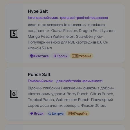
Hype Salt
Інтенсивний смак, трендові тропічні поєднання
Акцент на яскравих інтенсивних тропічних
5️⃣
поєднаннях. Guava Passion, Dragon Fruit Lychee,
Mango Peach Watermelon, Strawberry Kiwi.
Популярний вибір для RDL картриджів 0.6 Ом.
Флакон 30 мл.
🐉 Екзотика
🥭 Тропік
🇺🇦 Україна
Punch Salt
Глибокий смак — для любителів насиченості
Відомий глибоким і насиченим смаком з добрим
6️⃣
нікотиновим ударом. Berry Punch, Citrus Punch,
Tropical Punch, Watermelon Punch. Популярний
серед досвідчених вейперів. Флакон 30 мл.
🍓 Ягоди
🍊 Цитрус
🇺🇦 Україна