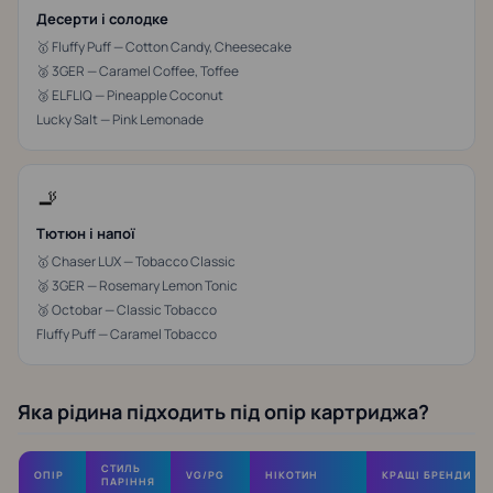
Десерти і солодке
🥇 Fluffy Puff — Cotton Candy, Cheesecake
🥈 3GER — Caramel Coffee, Toffee
🥉 ELFLIQ — Pineapple Coconut
Lucky Salt — Pink Lemonade
🚬
Тютюн і напої
🥇 Chaser LUX — Tobacco Classic
🥈 3GER — Rosemary Lemon Tonic
🥉 Octobar — Classic Tobacco
Fluffy Puff — Caramel Tobacco
Яка рідина підходить під опір картриджа?
СТИЛЬ
ОПІР
VG/PG
НІКОТИН
КРАЩІ БРЕНДИ
ПАРІННЯ