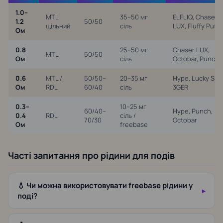
1.0–
MTL
35–50 мг
ELFLIQ, Chaser
1.2
50/50
щільний
сіль
LUX, Fluffy Puff
Ом
0.8
25–50 мг
Chaser LUX,
MTL
50/50
Ом
сіль
Octobar, Punch
0.6
MTL /
50/50–
20–35 мг
Hype, Lucky Salt
Ом
RDL
60/40
сіль
3GER
0.3–
10–25 мг
60/40–
Hype, Punch,
0.4
RDL
сіль /
70/30
Octobar
Ом
freebase
Часті запитання про рідини для подів
💧 Чи можна використовувати freebase рідини у
поді?