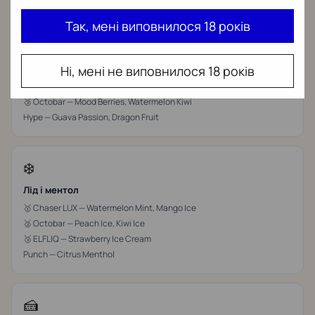
Так, мені виповнилося 18 років
🍓
Фрукти і ягоди
Ні, мені не виповнилося 18 років
🥇 Chaser LUX — Mango Ice, Lychee Raspberry
🥈 ELFLIQ — Watermelon, Kiwi Passionfruit
🥉 Octobar — Mood Berries, Watermelon Kiwi
Hype — Guava Passion, Dragon Fruit
❄️
Лід і ментол
🥇 Chaser LUX — Watermelon Mint, Mango Ice
🥈 Octobar — Peach Ice, Kiwi Ice
🥉 ELFLIQ — Strawberry Ice Cream
Punch — Citrus Menthol
🍰