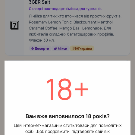
3GER Salt
Складні нестандартні мікси для гурманів
Лінійка для тих хто втомився від простих фруктів.
7️⃣
Rosemary Lemon Tonic, Blackcurrant Menthol,
Caramel Coffee, Mango Basil Lemonade. Для
любителів складних багатошарових профілів.
Флакон 30 мл.
☕ Десерти
🌿 Мікси
🇺🇦 Україна
Fluffy Puff Salt
18+
Солодкі десертні профілі
Спеціалізація — солодкі і десертні мікси. Cotton
8️⃣
Candy, Strawberry Cheesecake, Vanilla Custard,
Caramel Popcorn. Ідеальний для MTL картриджів
0.8–1.2 Ом. Флакон 30 мл.
🍰 Десерти
🍬 Солодке
🇺🇦 Україна
Вам вже виповнилося 18 років?
Цей інтернет-магазин містить товари для повнолітніх
Рідини за смаковим профілем
осіб. Щоб продовжити, підтвердіть свій вік