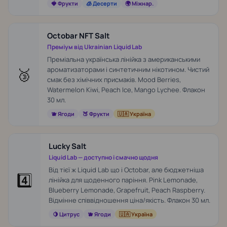
🍓 Фрукти
🧊 Десерти
🌍 Міжнар.
Octobar NFT Salt
Преміум від Ukrainian Liquid Lab
Преміальна українська лінійка з американськими
🥉
ароматизаторами і синтетичним нікотином. Чистий
смак без хімічних присмаків. Mood Berries,
Watermelon Kiwi, Peach Ice, Mango Lychee. Флакон
30 мл.
🫐 Ягоди
🍑 Фрукти
🇺🇦 Україна
Lucky Salt
Liquid Lab — доступно і смачно щодня
Від тієї ж Liquid Lab що і Octobar, але бюджетніша
4️⃣
лінійка для щоденного паріння. Pink Lemonade,
Blueberry Lemonade, Grapefruit, Peach Raspberry.
Відмінне співвідношення ціна/якість. Флакон 30 мл.
🍋 Цитрус
🫐 Ягоди
🇺🇦 Україна