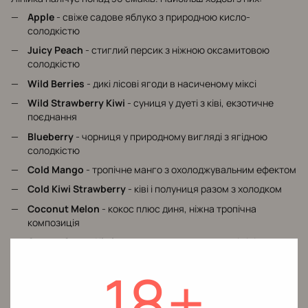
Apple
- свіже садове яблуко з природною кисло-
солодкістю
Juicy Peach
- стиглий персик з ніжною оксамитовою
солодкістю
Wild Berries
- дикі лісові ягоди в насиченому міксі
Wild Strawberry Kiwi
- суниця у дуеті з ківі, екзотичне
поєднання
Blueberry
- чорниця у природному вигляді з ягідною
солодкістю
Cold Mango
- тропічне манго з охолоджувальним ефектом
Cold Kiwi Strawberry
- ківі і полуниця разом з холодком
Coconut Melon
- кокос плюс диня, ніжна тропічна
композиція
Cactus Guava Kiwi
- триплет з кактуса, гуави і ківі,
екзотика у концентраті
18+
Mango Passion Fruit
- манго з маракуйєю, тропічний
фруктовий мікс