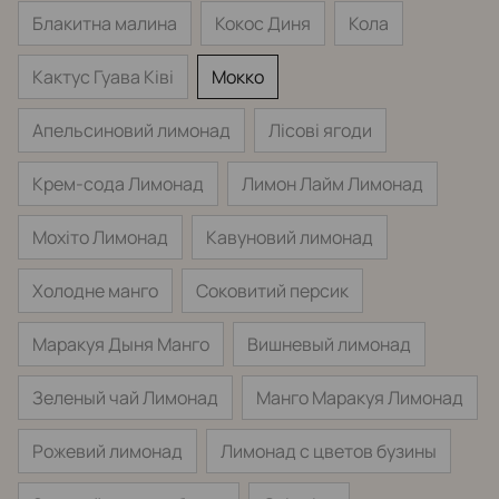
Блакитна малина
Кокос Диня
Кола
Кактус Гуава Ківі
Мокко
Апельсиновий лимонад
Лісові ягоди
Крем-сода Лимонад
Лимон Лайм Лимонад
Мохіто Лимонад
Кавуновий лимонад
Холодне манго
Соковитий персик
Маракуя Дыня Манго
Вишневый лимонад
Зеленый чай Лимонад
Манго Маракуя Лимонад
Рожевий лимонад
Лимонад с цветов бузины