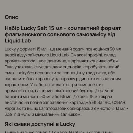
Опис
Набір Lucky Salt 15 мл - компактний формат
флагманського сольового самозамісу від
Liquid Lab
Lucky у форматі 15 мл - це менший родич повноцінної 30 мл
версії від українського Liquid Lab. Смакові профілі, склад,
ароматизатори - усе ідентичне, відрізняється лише об'єм.
Така упаковка існує для двох сценаріїв: спробувати новий
смак Lucky без переплати за повноцінну тридцятку, або
заправити багаторазову одноразку рідиною з впізнаваним
характером. У наборі стандартні три компоненти:
ароматизатор, гліцерин, нікотиновий бустер. Доступні
варіанти міцності 50 мг або 65 мг. До речі, 15 мл якраз
вистачає на повне заправлення картриджа Elf Bar BC, OXBAR,
Vaporlax та інших багаторазових одноразок з ємністю 8-13 мл -
йде "під нуль" з мінімальним залишком.
Які смаки доступні в Lucky
Лінійка налічує понад 30 смаків. Найбільш ходові з них: