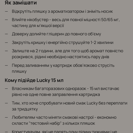
Як замішати
Відкрутіть пляшку з ароматизатором і зніміть носик
Влийте нікобустер - весь для повної міцності 50/65 мг,
частину для м'якшої версії
Доверху долийте гліцерин до повного об'єму
Закрутіть кришку і енергійно струшуйте 1-2 хвилини
Залиште на 2 години, але для того щоб аромат повністю
розкрився, рідині необхідно настоятись пару днів
Перед заливанням у картридж обов'язково струсіть
пляшку
Кому підійде Lucky 15 мл
Власникам багаторазових одноразок - 15 мл вистачає
рівно на одне повне заправлення картриджа
Тим, хто хоче спробувати новий смак Lucky без переплати
за тридцятку
Любителям часто міняти смакові настрої - економно
скласти "тестовий набір" з кількох пляшок
Користувачам, які не парять одну рідину тижнями і не