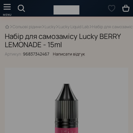
Сольові рідини
Lucky
Lucky Liquid Lab
Набір для самозаміс
Набір для самозамісу Lucky BERRY
LEMONADE - 15ml
Артикул:
96837342467
Написати відгук