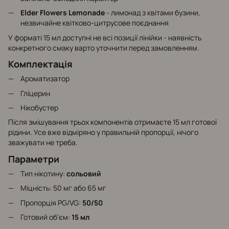
Elder Flowers Lemonade
- лимонад з квітами бузини,
незвичайне квітково-цитрусове поєднання
У форматі 15 мл доступні не всі позиції лінійки - наявність
конкретного смаку варто уточнити перед замовленням.
Комплектація
Ароматизатор
Гліцерин
Нікобустер
Після змішування трьох компонентів отримаєте 15 мл готової
рідини. Усе вже відміряно у правильній пропорції, нічого
зважувати не треба.
Параметри
Тип нікотину:
сольовий
Міцність: 50 мг або 65 мг
Пропорція PG/VG:
50/50
Готовий об'єм:
15 мл