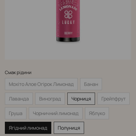
Смак рідини
Мохіто Алое Огірок Лимонад
Банан
Лаванда
Виноград
Чорниця
Грейпфрут
Груша
Чорничний лимонад
Яблуко
Ягідний лимонад
Полуниця