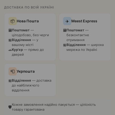
ДОСТАВКА ПО ВСІЙ УКРАЇНІ
📦
✈️
Нова Пошта
Meest Express
Поштомат
—
Поштомат
—
🏧
🏧
цілодобово, без черги
безконтактне
Відділення
— у
отримання
🏪
вашому місті
Відділення
— широка
🏪
Кур'єр
— прямо до
мережа по Україні
🚗
дверей
📮
Укрпошта
Відділення
— доставка
🏪
до найближчого
відділення
Кожне замовлення надійно пакується — цілісність
🛡️
товару гарантована