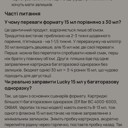
хочуть мати залишків
Часті питання
У чому переваги формату 15 мл порівняно з 30 мл?
Це ідентичний продукт, відрізняється лише об'ємом.
Тридцятка вистачає приблизно на 2-3 тижні щоденного
парення, п'ятнашка - на 1-1,5 тижня. У перерахунку на мілілітр
30 мл виходить дешевше, але 15 мл має дві свої переваги.
Перша: можна без переплати спробувати новий смак, перш
ніж брати у повному об'ємі. Друга: пляшка йде під одне
заправлення картриджа багаторазової одноразки без
залишків. Бюджет однієї 30 мл = 3-4 різних 15 мл, що чудово
підходить для дегустації.
Чи реально заправити Lucky 15 мл у багаторазову
одноразку?
Так, це один з основних сценаріїв формату. Картриджі
більшості багаторазових одноразок (Elf Bar BC 4000-6000,
OXBAR, Vaporlax та інші моделі) мають ємність 8-13 мл, тож
одного флакона 15 мл вистачає на повне заправлення з
мінімальним залишком. Зніміть пробку картриджа, акуратно
перелийте рідину через горлечко, поставте пробку назад. Так