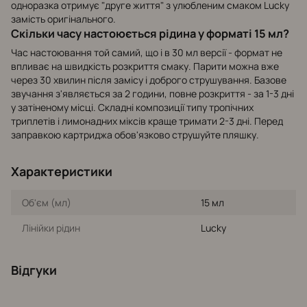
одноразка отримує "друге життя" з улюбленим смаком Lucky
замість оригінального.
Скільки часу настоюється рідина у форматі 15 мл?
Час настоювання той самий, що і в 30 мл версії - формат не
впливає на швидкість розкриття смаку. Парити можна вже
через 30 хвилин після замісу і доброго струшування. Базове
звучання з'являється за 2 години, повне розкриття - за 1-3 дні
у затіненому місці. Складні композиції типу тропічних
триплетів і лимонадних міксів краще тримати 2-3 дні. Перед
заправкою картриджа обов'язково струшуйте пляшку.
Характеристики
Об'єм (мл)
15 мл
Лінійки рідин
Lucky
Відгуки