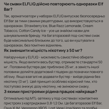
Чи смаки ELFLIQ дійсно повторюють одноразки Elf
Bar?
Так, ароматизатори у наборах ELFLIQ випускає безпосередньо
Elf Bar за тими самими рецептурами, що використовуються в
одноразках. Strawberry Ice, Blue Razz Lemonade, Cream
Tobacco, Cotton Candy Ice - усе це знайомі назви для
шанувальників бренду. На багаторазовій под-системі смак
буде максимально близьким до того, що ви куштували в
одноразках, без помітних відхилень.
Як зменшити міцність нікотину з 50 мг?
Найзручніше у ELFLIQ - можливість самостійно обирати
міцність. Якщо вилити весь бустер, отримаєте стандартні 50
мг. Половина бустера дає приблизно 25 мг, а замість іншої
половини долийте додатковий гліцерин до позначки повного
об'єму. Якщо взагалі не додавати бустер - вийде рідина без
нікотину (0 мг). Цей принцип особливо корисний тим, хто
поступово знижує дозу нікотину, не змінюючи смаку.
З якими пристроями рідина працює найкраще?
Оптимально під MTL-затяжку у под-системах і компактних
пристроях з картриджами 0,8-1,2 Ом. Це багаторазові Elf Bar,
Oxva XLIM, Vaporesso XROS, Lost Vape Ursa Nano та подібні