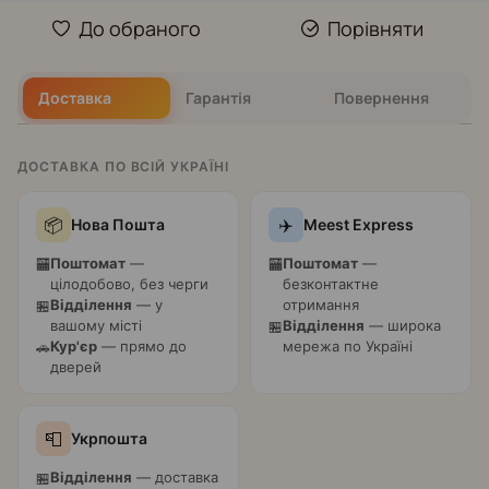
До обраного
Порівняти
Доставка
Гарантія
Повернення
ДОСТАВКА ПО ВСІЙ УКРАЇНІ
📦
✈️
Нова Пошта
Meest Express
Поштомат
—
Поштомат
—
🏧
🏧
цілодобово, без черги
безконтактне
Відділення
— у
отримання
🏪
вашому місті
Відділення
— широка
🏪
Кур'єр
— прямо до
мережа по Україні
🚗
дверей
📮
Укрпошта
Відділення
— доставка
🏪