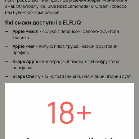
смак Strawberry Ice, Blue Razz Lemonade чи Cream Tobacco
без будь-яких компромісів.
Які смаки доступні в ELFLIQ
Apple Peach
- яблуко з персиком, садово-фруктова
класика
Apple Pear
- яблуко плюс груша, ніжний фруктовий
профіль
Grape Apple
- виноград з яблуком, ягідно-фруктова
поліфонія
Grape Cherry
- виноград і вишня, насичений ягідний дует
Strawberry Kiwi
- полуниця плюс ківі, тропічний літній мікс
Strawberry Ice
- полуниця з льодом, освіжаючий ягідний
18+
холодок
Watermelon
- чистий кавун, освіжаюча соковитість
Blueberry
- чорниця у природному вигляді з ягідною
солодкістю
Blueberry Sour Raspberry
- чорниця у дуеті з кислою
малиною, ягідний баланс