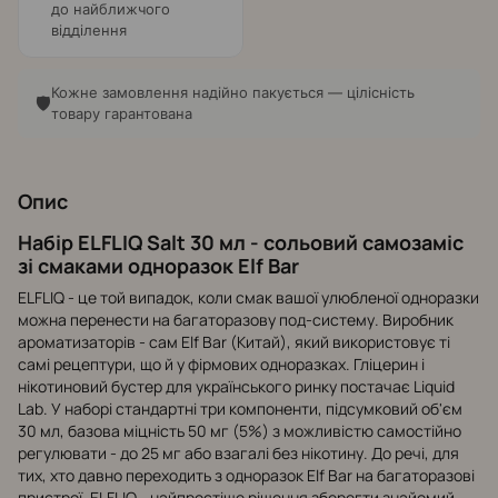
до найближчого
відділення
Кожне замовлення надійно пакується — цілісність
🛡️
товару гарантована
Опис
Набір ELFLIQ Salt 30 мл - сольовий самозаміс
зі смаками одноразок Elf Bar
ELFLIQ - це той випадок, коли смак вашої улюбленої одноразки
можна перенести на багаторазову под-систему. Виробник
ароматизаторів - сам Elf Bar (Китай), який використовує ті
самі рецептури, що й у фірмових одноразках. Гліцерин і
нікотиновий бустер для українського ринку постачає Liquid
Lab. У наборі стандартні три компоненти, підсумковий об'єм
30 мл, базова міцність 50 мг (5%) з можливістю самостійно
регулювати - до 25 мг або взагалі без нікотину. До речі, для
тих, хто давно переходить з одноразок Elf Bar на багаторазові
пристрої, ELFLIQ - найпростіше рішення зберегти знайомий