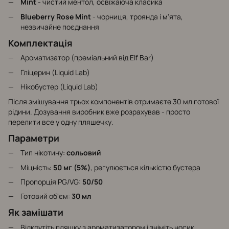
Mint
- чистий ментол, освіжаюча класика
Blueberry Rose Mint
- чорниця, троянда і м'ята,
незвичайне поєднання
Комплектація
Ароматизатор (преміальний від Elf Bar)
Гліцерин (Liquid Lab)
Нікобустер (Liquid Lab)
Після змішування трьох компонентів отримаєте 30 мл готової
рідини. Дозування виробник вже розрахував - просто
перелити все у одну пляшечку.
Параметри
Тип нікотину:
сольовий
Міцність:
50 мг (5%)
, регулюється кількістю бустера
Пропорція PG/VG:
50/50
Готовий об'єм:
30 мл
Як замішати
Відкрутіть пляшку з ароматизатором і зніміть носик