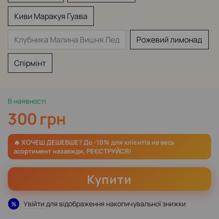
Киви Маракуя Гуава
Клубника Малина Вишня Лед
Рожевий лимонад
Спірмінт
В наявності
300 грн
Купити
Увійти
для відображення накопичувальної знижки
%