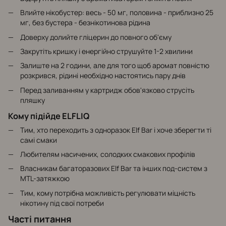
Влийте нікобустер: весь - 50 мг, половина - приблизно 25
мг, без бустера - безнікотинова рідина
Доверху долийте гліцерин до повного об'єму
Закрутіть кришку і енергійно струшуйте 1-2 хвилини
Залиште на 2 години, але для того щоб аромат повністю
розкрився, рідині необхідно настоятись пару днів
Перед заливанням у картридж обов'язково струсіть
пляшку
Кому підійде ELFLIQ
Тим, хто переходить з одноразок Elf Bar і хоче зберегти ті
самі смаки
Любителям насичених, солодких смакових профілів
Власникам багаторазових Elf Bar та інших под-систем з
MTL-затяжкою
Тим, кому потрібна можливість регулювати міцність
нікотину під свої потреби
Часті питання