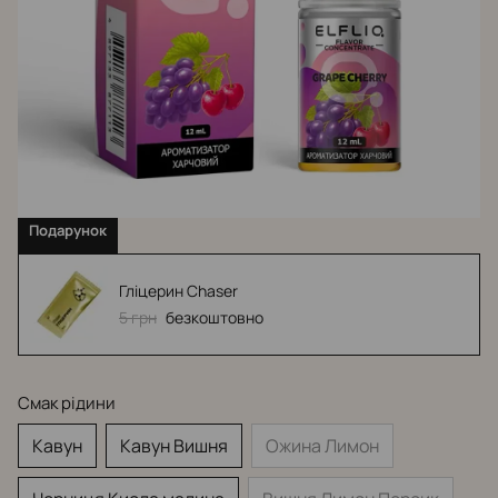
Подарунок
Гліцерин Chaser
5 грн
безкоштовно
Смак рідини
Кавун
Кавун Вишня
Ожина Лимон