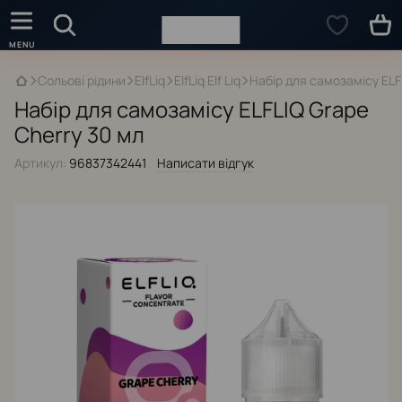
Сольові рідини
ElfLiq
ElfLiq Elf Liq
Набір для самозамісу ELF
Набір для самозамісу ELFLIQ Grape
Cherry 30 мл
Артикул:
96837342441
Написати відгук