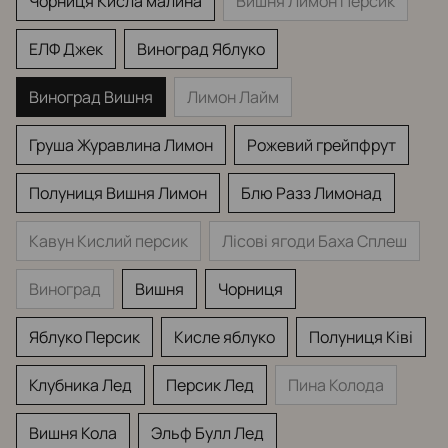
Чорниця Кисла малина
Вишня Лимон Персик
ЕЛФ Джек
Виноград Яблуко
Виноград Вишня
Лимон Лайм
Груша Журавлина Лимон
Рожевий грейпфрут
Полуниця Вишня Лимон
Блю Разз Лимонад
Кавун Кислий персик
Лісові ягоди Баха Сплеш
Виноград
Вишня
Чорниця
Яблуко Персик
Кисле яблуко
Полуниця Ківі
Клубника Лед
Персик Лед
Пина Колода
Вишня Кола
Эльф Булл Лед