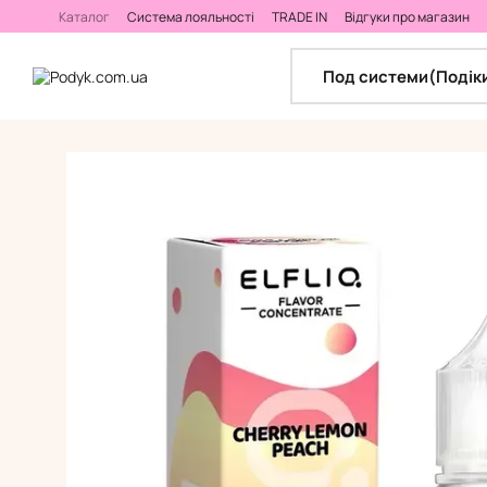
Перейти до основного контенту
Каталог
Система лояльності
TRADE IN
Відгуки про магазин
Калькулятор самозамісу
Под системи(Подік