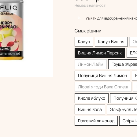
Немає в наявності
%
Увійти
для відображення нак
Смак рідини
Кавун
Кавун Вишня
О
Вишня Лимон Персик
ЕЛ
Лимон Лайм
Груша Жура
Полуниця Вишня Лимон
Лісові ягоди Баха Сплеш
Кисле яблуко
Полуниця Кі
Вишня Кола
Эльф Булл Л
Рожевий лимонад
Спірмі