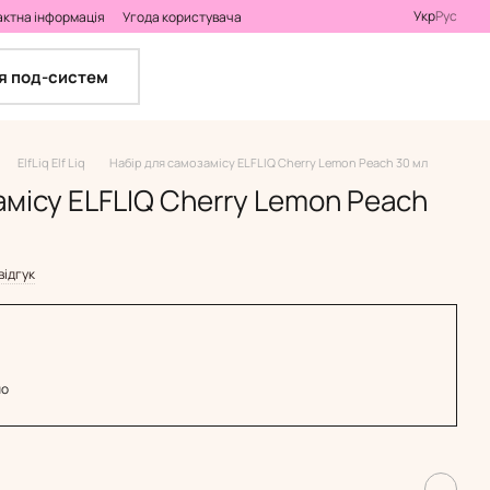
Укр
Рус
актна інформація
Угода користувача
я под-систем
ElfLiq Elf Liq
Набір для самозамісу ELFLIQ Cherry Lemon Peach 30 мл
амісу ELFLIQ Cherry Lemon Peach
відгук
но