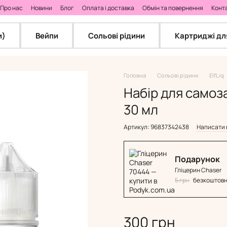
Про нас
Новини
Блог
Оплата і доставка
Обмін та повернення
Конт
и)
Вейпи
Сольові рідини
Картриджі дл
Головна
Сольові рідини
ElfLiq
Набір для самоз
30 мл
Артикул: 96837342438
Написати 
Подарунок
Гліцерин Chaser
5 грн
безкоштов
300 грн