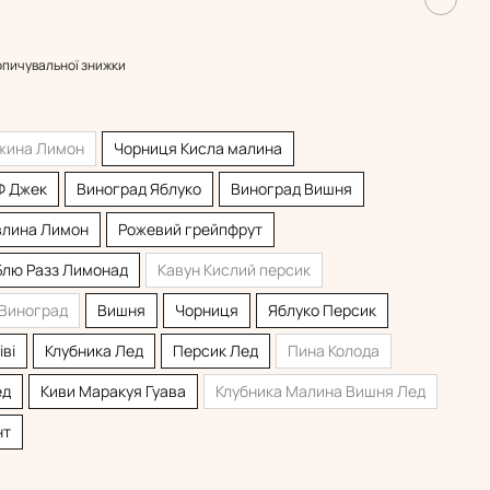
опичувальної знижки
жина Лимон
Чорниця Кисла малина
Ф Джек
Виноград Яблуко
Виноград Вишня
влина Лимон
Рожевий грейпфрут
Блю Разз Лимонад
Кавун Кислий персик
Виноград
Вишня
Чорниця
Яблуко Персик
ві
Клубника Лед
Персик Лед
Пина Колода
ед
Киви Маракуя Гуава
Клубника Малина Вишня Лед
нт