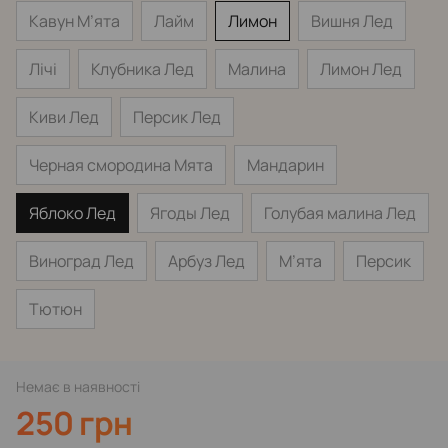
Кавун М’ята
Лайм
Лимон
Вишня Лед
Лічі
Клубника Лед
Малина
Лимон Лед
Киви Лед
Персик Лед
Черная смородина Мята
Мандарин
Яблоко Лед
Ягоды Лед
Голубая малина Лед
Виноград Лед
Арбуз Лед
М’ята
Персик
Тютюн
Немає в наявності
250 грн