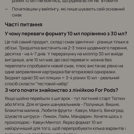
різних 10 мл і не боятись, що рідина встигне "втомити"
Початківцям у вейпінгу, які лише шукають свій основний
смак
Часті питання
У чому переваги формату 10 мл порівняно з 30 мл?
Це той самий продукт, склад і смак ідентичні - різниця тільки в
об'ємі. Тридцятка вистачить на 2-3 тижні щоденного парення,
десятка - на 4-7 днів. У перерахунку на мілілітр 30 мл вийде
вигідніше, але 10 мл має дві свої переваги: можна без
переплати спробувати новий смак, плюс вистачає рівно на
одне заправлення картриджа багаторазової одноразки.
Бюджет однієї 30 мл пляшки = 3-4 різних 10 мл - реальний
спосіб скласти "тестовий набір".
З чого почати знайомство з лінійкою For Pods?
Якщо щойно перейшли з цигарок - тут логічний старт Тютюн
або М'ята. Для ягідних шанувальників - Полуниця, Вишня,
Блакитна малина. Любите фрукти - Кавун, Манго, Виноград.
Шукаєте цитруси - Лимон, Лайм, Мандарин. Хочете щось з
прохолодою - Кавун Ментол. Якраз формат 10 мл
найзручніший для того, щоб перепробувати кілька варіантів і