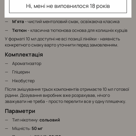
післясмаку
Ні, мені не виповнилося 18 років
Ягоди
- збірний ягідний профіль, м'який і збалансований
М'ята
- чистий ментоловий смак, освіжаюча класика
Тютюн
- класична тютюнова основа для колишніх курців
У форматі 10 мл доступні не всі позиції лінійки - наявність
конкретного смаку варто уточнити перед замовленням.
Комплектація
Ароматизатор
Гліцерин
Нікобустер
Після змішування трьох компонентів отримаєте 10 мл готової
рідини. Дозування виробник вже розрахував, нічого
зважувати не треба - просто перелити все у одну пляшечку.
Параметри
Тип нікотину:
сольовий
Міцність:
50 мг