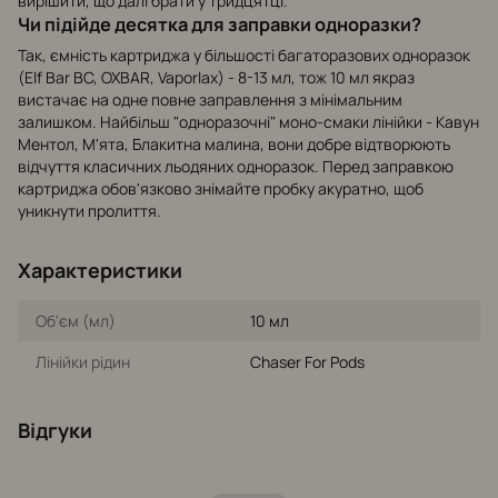
вирішити, що далі брати у тридцятці.
Чи підійде десятка для заправки одноразки?
Так, ємність картриджа у більшості багаторазових одноразок
(Elf Bar BC, OXBAR, Vaporlax) - 8-13 мл, тож 10 мл якраз
вистачає на одне повне заправлення з мінімальним
залишком. Найбільш "одноразочні" моно-смаки лінійки - Кавун
Ментол, М'ята, Блакитна малина, вони добре відтворюють
відчуття класичних льодяних одноразок. Перед заправкою
картриджа обов'язково знімайте пробку акуратно, щоб
уникнути пролиття.
Характеристики
Об'єм (мл)
10 мл
Лінійки рідин
Chaser For Pods
Відгуки