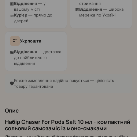
Відділення
— у
отримання
🏪
вашому місті
Відділення
— широка
🏪
Кур'єр
— прямо до
мережа по Україні
🚗
дверей
📮
Укрпошта
Відділення
— доставка
🏪
до найближчого
відділення
Кожне замовлення надійно пакується — цілісність
🛡️
товару гарантована
Опис
Набір Chaser For Pods Salt 10 мл - компактний
сольовий самозаміс із моно-смаками
Десятка - це найменший формат флагманської моно-лінійки