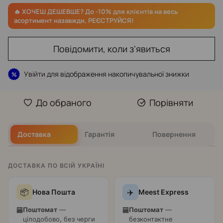
Повідомити, коли з'явиться
Увійти
для відображення накопичувальної знижки
%
До обраного
Порівняти
Доставка
Гарантія
Повернення
ДОСТАВКА ПО ВСІЙ УКРАЇНІ
📦
✈️
Нова Пошта
Meest Express
Поштомат
—
Поштомат
—
🏧
🏧
цілодобово, без черги
безконтактне