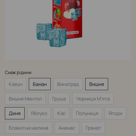
Смак рідини
Кавун
Банан
Виноград
Вишня
Вишня Ментол
Груша
Чорниця М’ята
Диня
Яблуко
Ківі
Полуниця
Ягоди
Блакитна малина
Ананас
Гранат