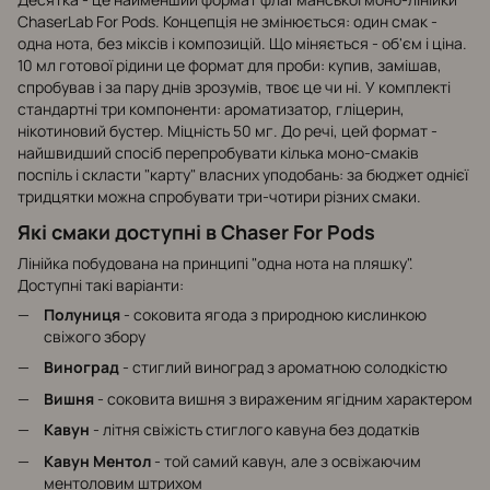
ChaserLab For Pods. Концепція не змінюється: один смак -
одна нота, без міксів і композицій. Що міняється - об'єм і ціна.
10 мл готової рідини це формат для проби: купив, замішав,
спробував і за пару днів зрозумів, твоє це чи ні. У комплекті
стандартні три компоненти: ароматизатор, гліцерин,
нікотиновий бустер. Міцність 50 мг. До речі, цей формат -
найшвидший спосіб перепробувати кілька моно-смаків
поспіль і скласти "карту" власних уподобань: за бюджет однієї
тридцятки можна спробувати три-чотири різних смаки.
Які смаки доступні в Chaser For Pods
Лінійка побудована на принципі "одна нота на пляшку".
Доступні такі варіанти:
Полуниця
- соковита ягода з природною кислинкою
свіжого збору
Виноград
- стиглий виноград з ароматною солодкістю
Вишня
- соковита вишня з вираженим ягідним характером
Кавун
- літня свіжість стиглого кавуна без додатків
Кавун Ментол
- той самий кавун, але з освіжаючим
ментоловим штрихом