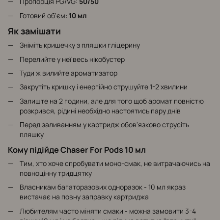
Пропорція PG/VG:
50/50
Готовий об'єм:
10 мл
Як замішати
Зніміть кришечку з пляшки гліцерину
Перелийте у неї весь нікобустер
Туди ж вилийте ароматизатор
Закрутіть кришку і енергійно струшуйте 1-2 хвилини
Залиште на 2 години, але для того щоб аромат повністю
розкрився, рідині необхідно настоятись пару днів
Перед заливанням у картридж обов'язково струсіть
пляшку
Кому підійде Chaser For Pods 10 мл
Тим, хто хоче спробувати моно-смак, не витрачаючись на
повноцінну тридцятку
Власникам багаторазових одноразок - 10 мл якраз
вистачає на повну заправку картриджа
Любителям часто міняти смаки - можна замовити 3-4